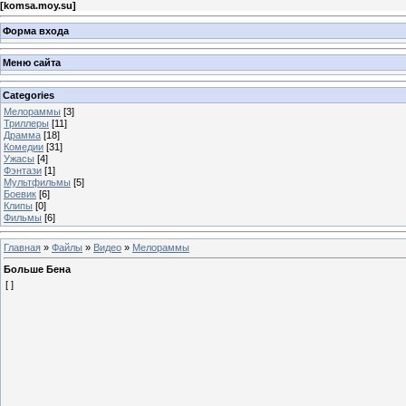
[
komsa.moy.su
]
Форма входа
Меню сайта
Categories
Мелораммы
[3]
Триллеры
[11]
Драмма
[18]
Комедии
[31]
Ужасы
[4]
Фэнтази
[1]
Мультфильмы
[5]
Боевик
[6]
Клипы
[0]
Фильмы
[6]
Главная
»
Файлы
»
Видео
»
Мелораммы
Больше Бена
[ ]