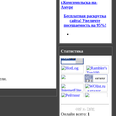
г.Комсомольска-на-
Амуре
Бесплатная раскрутка
сайта! Увеличте
посещаемость на 95%!
Статистика
ели.
Онлайн всего:
1