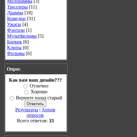
Мелораммы
[3]
Триллеры
[11]
Драмма
[18]
Комедии
[31]
Ужасы
[4]
Фэнтази
[1]
Мультфильмы
[5]
Боевик
[6]
Клипы
[0]
Фильмы
[6]
Опрос
Как вам наш дизайн???
Отлично
Хорошо
Верните назад старый
Результаты
|
Архив
опросов
Всего ответов:
33