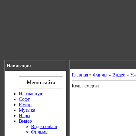
Навигация
Главная
»
Фаилы
»
Видео
»
Уж
Меню сайта
Культ смерти
На главную
Софт
Юмор
Музыка
Игры
Видео
Видео onlain
Фильмы