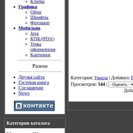
Клипы
Графика
Обои
Шрифты
Фотошоп
Мобильно
Java
КПК/(PDA)
Темы
оформления
Картинки
Разное
Друзья сайта
Категория:
Ужасы
| Добавил:
Гостевая книга
Просмотров:
544
|
Соглашение
Доба
News
Категория каталога