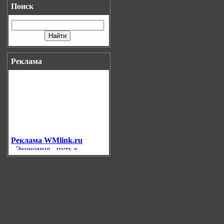
Поиск
Реклама
Реклама WMlink.ru
-
Экономия - путь к
богатству!
Лучшие тесты
рунета
Азартные игры на
Webmoney
Интернет казино
Золотая Фишка